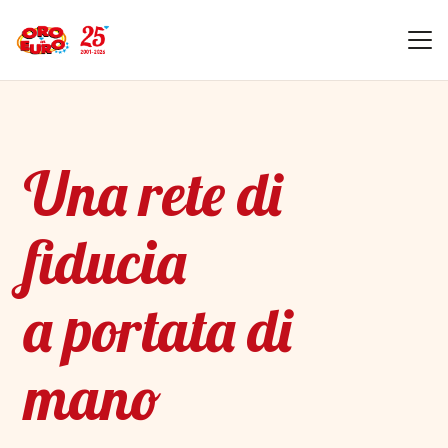
Una rete di
fiducia
a portata di
mano