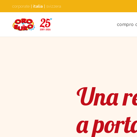
corporate
|
italia
|
svizzera
compro 
Una re
a port