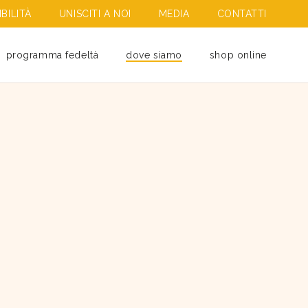
BILITÀ
UNISCITI A NOI
MEDIA
CONTATTI
programma fedeltà
dove siamo
shop online