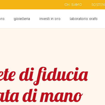
CHI SIAMO
SOSTENI
oro
gioielleria
investi in oro
laboratorio orafo
te di fiducia
ata di mano