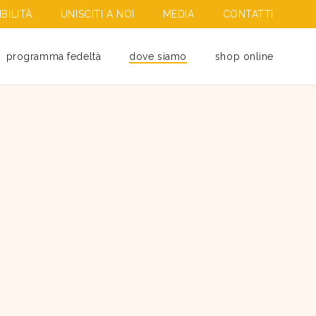
BILITÀ
UNISCITI A NOI
MEDIA
CONTATTI
programma fedeltà
dove siamo
shop online