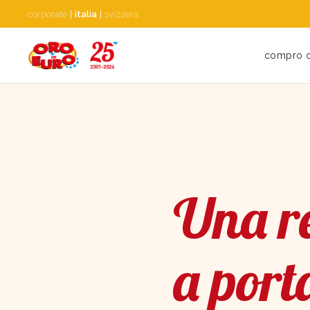
corporate
|
italia
|
svizzera
compro 
Una re
a port