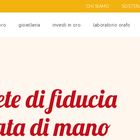
CHI SIAMO
SOSTENI
oro
gioielleria
investi in oro
laboratorio orafo
te di fiducia
ata di mano