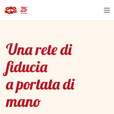
Una rete di
fiducia
a portata di
mano