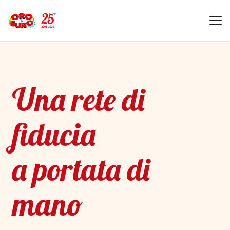
Una rete di
fiducia
a portata di
mano