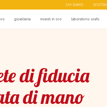
CHI SIAMO
SOSTENI
oro
gioielleria
investi in oro
laboratorio orafo
te di fiducia
ata di mano