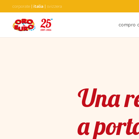
corporate
|
italia
|
svizzera
compro 
Una re
a port