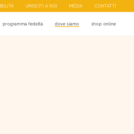
BILITÀ
UNISCITI A NOI
MEDIA
CONTATTI
programma fedeltà
dove siamo
shop online