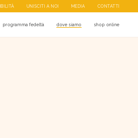
BILITÀ
UNISCITI A NOI
MEDIA
CONTATTI
programma fedeltà
dove siamo
shop online