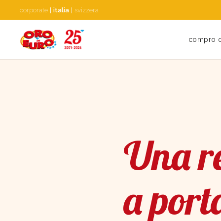
corporate
|
italia
|
svizzera
compro 
Una re
a port