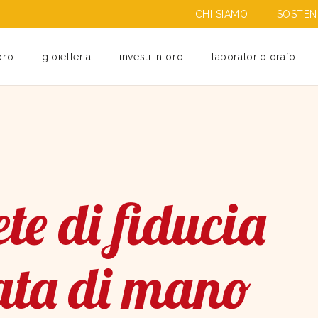
CHI SIAMO
SOSTENI
oro
gioielleria
investi in oro
laboratorio orafo
te di fiducia
ata di mano