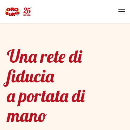
Una rete di
fiducia
a portata di
mano