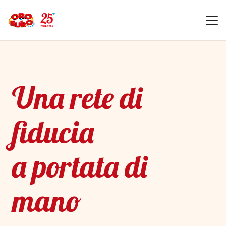
Una rete di
fiducia
a portata di
mano