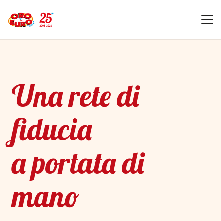
Una rete di
fiducia
a portata di
mano